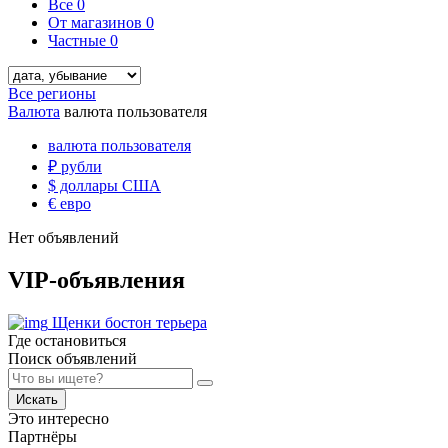
Все
0
От магазинов
0
Частные
0
Все регионы
Валюта
валюта пользователя
валюта пользователя
₽
рубли
$
доллары США
€
евро
Нет объявлений
VIP-объявления
Щенки бостон терьера
Где остановиться
Поиск объявлений
Искать
Это интересно
Партнёры