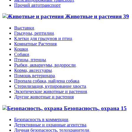
Прочий автотранспорт
Животные и растения
39
Выставки
,
Грызуны, рептилии
,
Клетки для грызунов и птиц
,
Комнатные Растения
,
Кошки
,
Собаки
,
Птицы, птенцы
,
Рыбки, аквариумы, водоросли
,
Корма, аксессуары
,
Помощь ветеринара
,
Пропала собака, найдена собака
,
Стерилизация, купирование хвоста
,
Экзотические животные и растения
,
Другие животные и растения
Безопасность, охрана
15
Безопасность в коммерции
,
Детективные и охранные агентства
,
Личная безопасность, телохранители
,