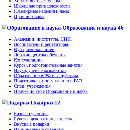
Хозяйственные товары
,
Школьные принадлежности
,
Ювелирные изделия и часы
,
Прочие товары
Образование и наука
46
Академии, институты, НИИ
,
Воспитатели и репетиторы
,
Вузы, школы, лицеи
,
Детские центры обучения
,
Консультации
,
Курсы, подготовительные занятия
,
Наука, учёные разработки
,
Образование в РФ и за рубежом
,
Подготовка к поступлению в ВУЗ
,
Спец. учреждения
,
Прочее по теме Образование и наука
Подарки
12
Бизнес-сувениры
,
Букеты, декоративные цветы
,
Вкусные подарки
,
Национальные сувениры
,