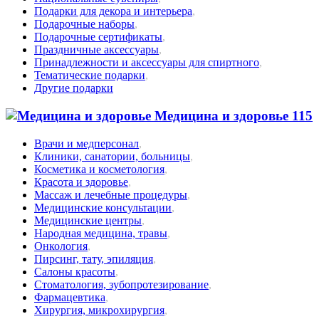
Подарки для декора и интерьера
,
Подарочные наборы
,
Подарочные сертификаты
,
Праздничные аксессуары
,
Принадлежности и аксессуары для спиртного
,
Тематические подарки
,
Другие подарки
Медицина и здоровье
115
Врачи и медперсонал
,
Клиники, санатории, больницы
,
Косметика и косметология
,
Красота и здоровье
,
Массаж и лечебные процедуры
,
Медицинские консультации
,
Медицинские центры
,
Народная медицина, травы
,
Онкология
,
Пирсинг, тату, эпиляция
,
Салоны красоты
,
Стоматология, зубопротезирование
,
Фармацевтика
,
Хирургия, микрохирургия
,