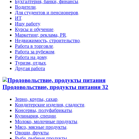
Бухгалтерия, банки, финансы
,
Водители
,
Для студентов и пенсионеров
,
ИТ
,
Ищу работу
,
Курсы и обучение
,
Маркетинг, реклама, PR
,
Недвижимость, строительство
,
Работа в торговле
,
Работа за рубежом
,
Работа на дому
,
Туризм, отдых
,
Другая работа
Продовольствие, продукты питания
32
Зерно, крупы, сахар
,
Кондитерские изделия, сладости
,
Консервы, полуфабрикаты
,
Кулинария, специи
,
Молоко, молочные продукты
,
Мясо, мясные продукты
,
Овощи, фрукты
,
Рыба, рыбные продукты
,