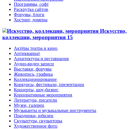
Программы, софт
,
Раскрутка сайтов
,
Форумы, блоги
,
Хостинг, домены
Искусство,
коллекции, мероприятия
15
Актёры театра и кино
,
Антиквариат
,
Архитектура и реставрация
,
Аудио-видео записи
,
Выставки, форумы
,
Живопись, графика
,
Коллекционирование
,
Конкурсы, фестивали, презентации
,
Концерты, шоу-бизнес
,
Корпоративные мероприятия
,
Литература, писатели
,
Музеи, галереи
,
Музыканты и музыкальные инструменты
,
Праздники, юбилеи
,
Скульптура, скульпторы
,
Художественное фото
,