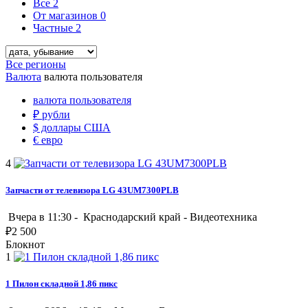
Все
2
От магазинов
0
Частные
2
Все регионы
Валюта
валюта пользователя
валюта пользователя
₽
рубли
$
доллары США
€
евро
4
Запчасти от телевизора LG 43UM7300PLB
Вчера в 11:30 -
Краснодарский край
-
Видеотехника
₽
2 500
Блокнот
1
1 Пилон складной 1,86 пикс