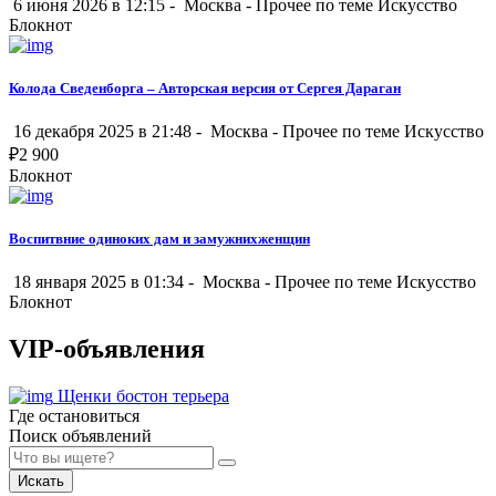
6 июня 2026 в 12:15 -
Москва
-
Прочее по теме Искусство
Блокнот
Колода Сведенборга – Авторская версия от Сергея Дараган
16 декабря 2025 в 21:48 -
Москва
-
Прочее по теме Искусство
₽
2 900
Блокнот
Воспитвние одиноких дам и замужнихженщин
18 января 2025 в 01:34 -
Москва
-
Прочее по теме Искусство
Блокнот
VIP-объявления
Щенки бостон терьера
Где остановиться
Поиск объявлений
Искать