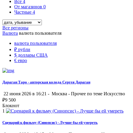
Все
4
От магазинов
0
Частные
4
Все регионы
Валюта
валюта пользователя
валюта пользователя
₽
рубли
$
доллары США
€
евро
Дараган Таро - авторская колода Сергея Дараган
22 июня 2026 в 16:21 -
Москва
-
Прочее по теме Искусство
₽
9 500
Блокнот
1
Сценарий к фильму (Синопсис) - Лучше бы ей умереть