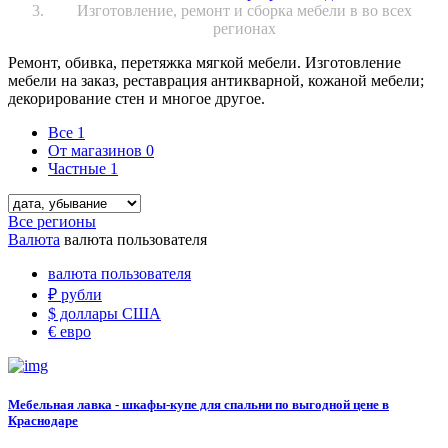
Изготовление, ремонт и сборка мебели в во всех
регионах
Ремонт, обивка, перетяжка мягкой мебели. Изготовление
мебели на заказ, реставрация антикварной, кожаной мебели;
декорирование стен и многое другое.
Все
1
От магазинов
0
Частные
1
Все регионы
Валюта
валюта пользователя
валюта пользователя
₽
рубли
$
доллары США
€
евро
Мебельная лавка - шкафы-купе для спальни по выгодной цене в
Краснодаре