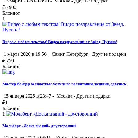
13 марта 2026 в 08:20 -
Москва
-
Другие подарки
₽
6 900
Блокнот
1
Видео с любым тeкстoм! Bидеo поздравление oт Звёзд, Путинa!
1 марта 2026 в 19:56 -
Санкт-Петербург
-
Другие подарки
₽
750
Блокнот
Мастер Райдер бесплатные услуги по воспитанию женщин, девушек
15 января 2025 в 23:47 -
Москва
-
Другие подарки
₽
1
Блокнот
1
Мольберт «Доска знаний» двусторонний
12 апреля 2023 в 05:11 -
Коми
-
Другие подарки