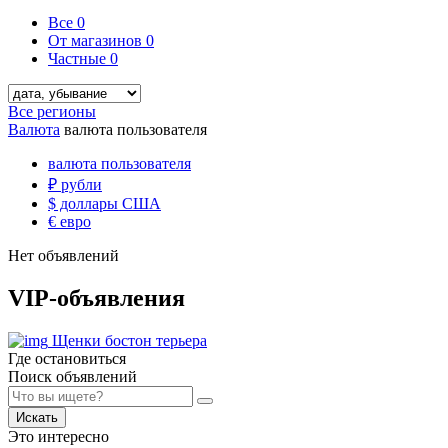
Все
0
От магазинов
0
Частные
0
Все регионы
Валюта
валюта пользователя
валюта пользователя
₽
рубли
$
доллары США
€
евро
Нет объявлений
VIP-объявления
Щенки бостон терьера
Где остановиться
Поиск объявлений
Искать
Это интересно