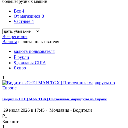
большегрузных машин.
Все
4
От магазинов
0
Частные
4
Все регионы
Валюта
валюта пользователя
валюта пользователя
₽
рубли
$
доллары США
€
евро
1
Водитель C+E | MAN TGX | Постоянные маршруты по Европе
29 июля 2026 в 17:45 -
Молдавия
-
Водители
₽
1
Блокнот
1