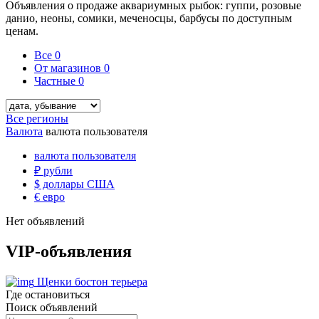
Объявления о продаже аквариумных рыбок: гуппи, розовые
данио, неоны, сомики, меченосцы, барбусы по доступным
ценам.
Все
0
От магазинов
0
Частные
0
Все регионы
Валюта
валюта пользователя
валюта пользователя
₽
рубли
$
доллары США
€
евро
Нет объявлений
VIP-объявления
Щенки бостон терьера
Где остановиться
Поиск объявлений