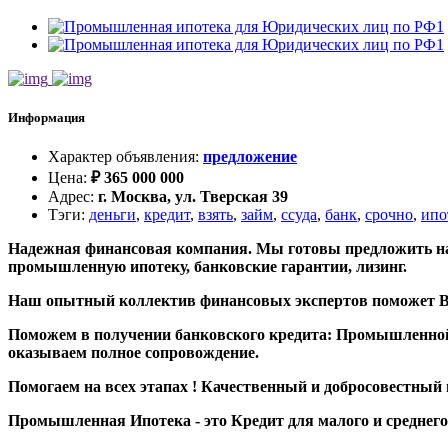
Информация
Характер объявления
:
предложение
Цена
:
₽
365 000 000
Адрес
:
г. Москва, ул. Тверская 39
Тэги
:
деньги
,
кредит
,
взять
,
займ
,
ссуда
,
банк
,
срочно
,
ипо
Надежная финансовая компания. Мы готовы предложить на
промышленную ипотеку, банковские гарантии, лизинг.
Наш опытный коллектив финансовых экспертов поможет Вам
Поможем в получении банковского кредита: Промышленной и
оказываем полное сопровождение.
Помогаем на всех этапах ! Качественный и добросовестный
Промышленная Ипотека - это Кредит для малого и среднег