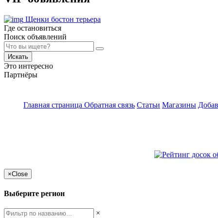
Щенки бостон терьера
Где остановиться
Поиск объявлений
Искать
Это интересно
Партнёры
Главная страница
Обратная связь
Статьи
Магазины
Добав
×
Close
Выберите регион
×