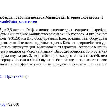
Люберцы, рабочий посёлок Малаховка, Егорьевское шоссе, 1
dovanie?utm_source=seo
,5 до 2,5 литров. Эффективное решение для предприятий, требу
ть: 1200 тар/час Количество разливочных головок: 4 шт Точнос
 пола: 900±50 мм Вид оборудования: Блок розлива Тип оборудов
 решает любые нестандартные задачи. Качество европейского у
авильной эксплуатации. Максимальная гарантия: беспрецедентны
жна маркировка «Честный знак». Высокая точность: точность нан
од эксплуатации. Запчасти быстро: склад готовых запчастей, не
 городах России и СНГ. Обучение бесплатно: специалисты прово
ами по телефонам, указанным в разделе «Контакты», или оставь
"
О "ПрактикМ"
»)
.00
₽
22 000