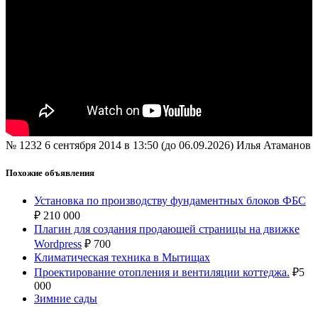
№ 1232
6 сентября 2014 в 13:50 (до 06.09.2026)
Илья Атаманов
Похожие объявления
Установка по производству фундаментных блоков ФБС
₽
210 000
Плагин для создания продающей страницы на движке
Wordpress
₽
700
Климатическая техника в Мытищах
Проектирование отопления и вентиляции коттеджа.
₽
5
000
Зимние сады