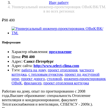
Ищу работу
Универсальный инженер-проектировщик ОВиК/ВК/ТМ.
в во всех регионах
₽
98 400
Информация
Характер объявления
:
предложение
Цена
:
₽
98 400
Адрес
:
Санкт-Петербург
Адрес сайта
:
http://www.select-clima.com
Тэги
:
работа на дому
,
проект отопления
,
частного
коттеджа
,
с тепловым пунктом
,
проект по доступной
цене
,
проект дорого
,
столовой
,
инженер-проектировщик
ОВиК
,
фрилансер
,
проект отопления коттеджа
Работаю на дому, опыт по проеткированию с 2008
года,Высшее образование: специальность Отопление
вентиляция и кондиционирование, факультет
Теплгазоснабжения и вентиляции, СПБГАСУ - 2009г.).