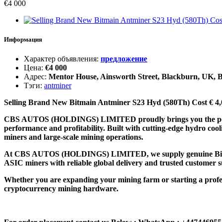
€
4 000
Информация
Характер объявления
:
предложение
Цена
:
€
4 000
Адрес
:
Mentor House, Ainsworth Street, Blackburn, UK,
Тэги
:
antminer
Selling Brand New Bitmain Antminer S23 Hyd (580Th) Cost € 4
CBS AUTOS (HOLDINGS) LIMITED proudly brings you the powerf
performance and profitability. Built with cutting-edge hydro cool
miners and large-scale mining operations.
At CBS AUTOS (HOLDINGS) LIMITED, we supply genuine Bitmain mi
ASIC miners with reliable global delivery and trusted customer 
Whether you are expanding your mining farm or starting a pr
cryptocurrency mining hardware.