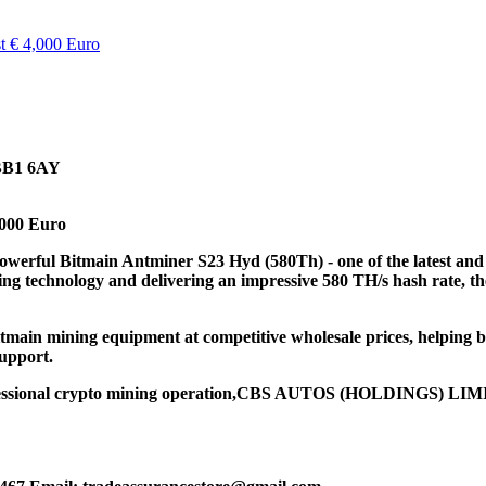
 BB1 6AY
,000 Euro
ul Bitmain Antminer S23 Hyd (580Th) - one of the latest and 
ing technology and delivering an impressive 580 TH/s hash rate, th
ning equipment at competitive wholesale prices, helping busine
support.
ofessional crypto mining operation,CBS AUTOS (HOLDINGS) LIMIT