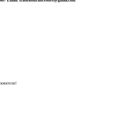
5467 Email: tradeassurancestore@gmail.com
зователи!