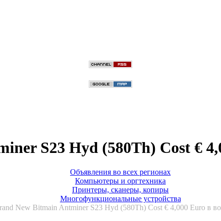
miner S23 Hyd (580Th) Cost € 4,
Объявления во всех регионах
Компьютеры и оргтехника
Принтеры, сканеры, копиры
Многофункциональные устройства
Brand New Bitmain Antminer S23 Hyd (580Th) Cost € 4,000 Euro в в