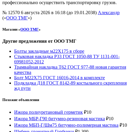
профессионально осуществить транспортировку грузов.
№ 12570
6 августа 2026 в 16:18 (до 19.01.2038)
Александр
(«
ООО ТМГ
»)
Магазин «
ООО ТМГ
»
Другие предложения от ООО ТМГ
Болты закладные м22Х175 в сборе
Стыковая накладка Р33 ГОСТ 1050-88 ТУ 1131-001-
69981052-2012
Трамвайная накладка Т62 ГОСТ 977-88 новая гарантия
качества
Болт М22Х75 ГОСТ 16016-2014 в комплекте
Подкладка Д18 ГОСТ 8142-89 костыльного скрепления
жд пути
Похожие объявления
Ижора полиуретановый герметик
₽
10
Ижора МБР-Г90 битумно-резиновая мастика
₽
10
Ижора МБП-Г/Шм75 битумно-полимерная мастика
₽
10
Щебень гранитный Горбунки
₽
1 300