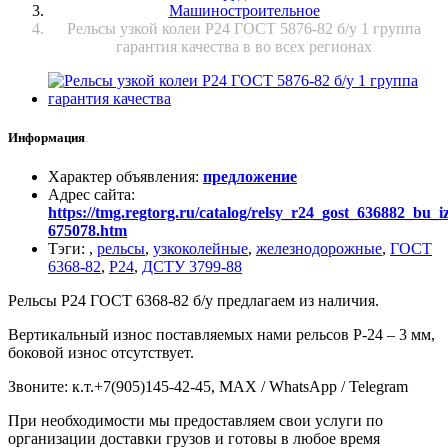
Машиностроительное
Рельсы узкой колеи Р24 ГОСТ 5876-82 б/у 1 группа
гарантия качества в во всех регионах
Информация
Характер объявления
:
предложение
Адрес сайта
:
https://tmg.regtorg.ru/catalog/relsy_r24_gost_636882_bu
675078.htm
Тэги
:
,
рельсы
,
узкоколейные
,
железнодорожные
,
ГОСТ
6368-82
,
Р24
,
ДСТУ 3799-88
Рельсы Р24 ГОСТ 6368-82 б/у предлагаем из наличия.
Вертикальный износ поставляемых нами рельсов Р-24 – 3 мм,
боковой износ отсутствует.
Звоните: к.т.+7(905)145-42-45, MAX / WhatsApp / Telegram
При необходимости мы предоставляем свои услуги по
организации доставки грузов и готовы в любое время