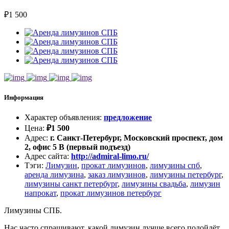
₽
1 500
Информация
Характер объявления
:
предложение
Цена
:
₽
1 500
Адрес
:
г. Санкт-Петербург, Московский проспект, дом
2, офис 5 В (первый подъезд)
Адрес сайта
:
http://admiral-limo.ru/
Тэги
:
Лимузин
,
прокат лимузинов
,
лимузины спб
,
аренда лимузина
,
заказ лимузинов
,
лимузины петербург
,
лимузины санкт петербург
,
лимузины свадьба
,
лимузин
напрокат
,
прокат лимузинов петербург
Лимузины СПБ.
Нас часто спрашивают, какой лимузин лучше всего подойдёт