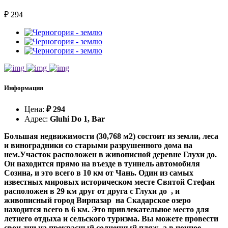
₽
294
Информация
Цена
:
₽
294
Адрес
:
Gluhi Do 1, Bar
Большая недвижимости (30,768 м2) состоит из земли, леса
и виноградники со старыми разрушенного дома на
нем.Участок расположен в живописной деревне Глухи до.
Он находится прямо на въезде в туннель автомобиля
Созина, и это всего в 10 км от Чань. Один из самых
известных мировых историческом месте Святой Стефан
расположен в 29 км друг от друга с
Глухи до
, и
живописный город Вирпазар на Скадарское озеро
находится всего в 6 км. Это привлекательное место для
летнего отдыха и сельского туризма. Вы можете провести
свои дни на прекрасный солнечный пляж, а в ночное