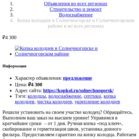
Объявления во всех регионах
Строительство и ремонт
Водоснабжение
Копка колодцев в Солнечногорске и Солнечногорском
районе в во всех регионах
₽
4 300
Информация
Характер объявления
:
предложение
Цена
:
₽
4 300
Адрес сайта
:
https://kopkol.ru/solnechnogorsk/
Тэги
:
колодцы
,
водоснабжение
,
септики
,
копка
колодцев
,
чистка колодцев
,
укрепление колодцев
Решили установить на своем участке колодец? Обращайтесь.
Выполним ваш заказ на высшем уровне! Управимся в
кратчайшие сроки – от 1 дня. Ручная копка «под ключ»,
скобирование и герметизация швов, установка донного
фильтра. Предоставляем гарантию на копку колодца. Работаем