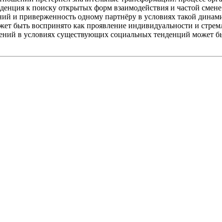
нденция к поиску открытых форм взаимодействия и частой смен
й и приверженность одному партнёру в условиях такой динами
ожет быть воспринято как проявление индивидуальности и стре
ений в условиях существующих социальных тенденций может бы