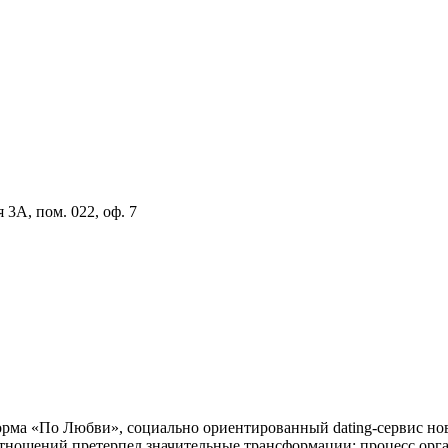
 3А, пом. 022, оф. 7
рма «По Любви», социально ориентированный dating-сервис но
тношений претерпел значительные трансформации: процесс орга