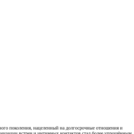
вого поколения, нацеленный на долгосрочные отношения и
низации встреч и интимных контактов стал более упрощённым