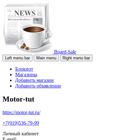
Board-Sale
Left menu bar
Main menu
Right menu bar
Блокнот
Магазины
Добавить магазин
Добавить объявление
Motor-tut
https://motor-tut.ru/
+7(919)536-79-99
Личный кабинет
E-mail: