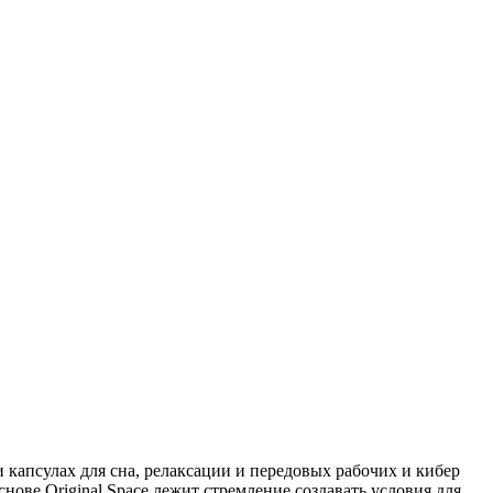
капсулах для сна, релаксации и передовых рабочих и кибер
нове Original Space лежит стремление создавать условия для