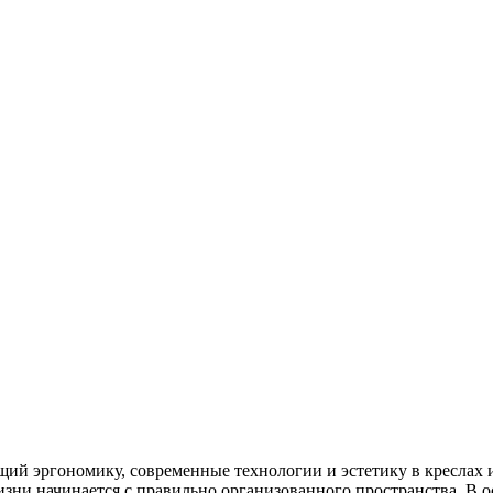
й эргономику, современные технологии и эстетику в креслах и 
зни начинается с правильно организованного пространства. В ос