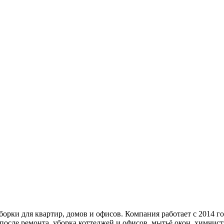
ки для квартир, домов и офисов. Компания работает с 2014 год
после ремонта, уборка коттеджей и офисов, мытьё окон, химчист