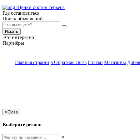
Щенки бостон терьера
Где остановиться
Поиск объявлений
Искать
Это интересно
Партнёры
Главная страница
Обратная связь
Статьи
Магазины
Добав
×
Close
Выберите регион
×