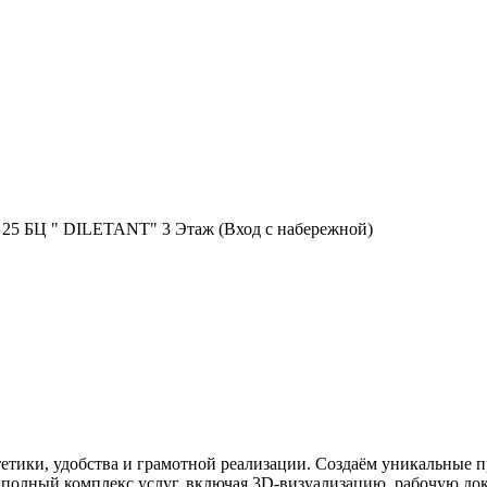
я, 25 БЦ " DILETANT" 3 Этаж (Вход с набережной)
тетики, удобства и грамотной реализации. Создаём уникальные п
м полный комплекс услуг, включая 3D-визуализацию, рабочую д