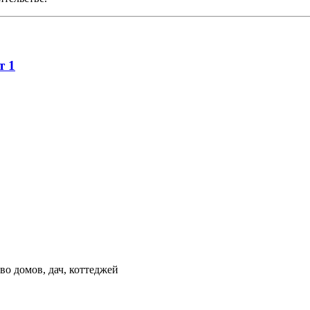
нт
1
во домов, дач, коттеджей