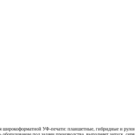
я широкоформатной УФ-печати: планшетные, гибридные и руло
 оборудование под задачи производства, выполняет запуск, серв