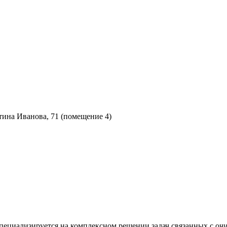
нтина Иванова, 71 (помещение 4)
циализируется на комплексном решении задач связанных с очи