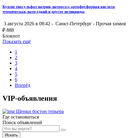
Куплю тиосульфат натрия, натросол, ортофосфорная кислота
термическая, натр едкий и другое неликвиды
3 августа 2026 в 08:42 -
Санкт-Петербург
-
Прочая химия
₽
888
Блокнот
Показать ещё
1
2
3
4
5
6
Вперёд
VIP-объявления
Щенки бостон терьера
Где остановиться
Поиск объявлений
Искать