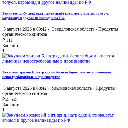
Закупаем дибутилфталат, диоктилфталат, метилацетат, толуол,
карбамид и другое неликвиды по РФ
3 августа 2026 в 08:42 -
Свердловская область
-
Продукты
органического синтеза
₽
111
Блокнот
1
Закупаем трилон Б, натр едкий, белила бц-ом, кислота лимонная
невостребованные в производстве
3 августа 2026 в 08:42 -
Ульяновская область
-
Продукты
органического синтеза
₽
55 555
Блокнот
1