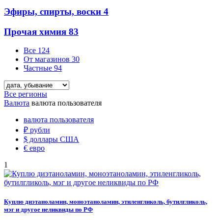
Эфиры, спирты, воски
4
Прочая химия
83
Все
124
От магазинов
30
Частные
94
Все регионы
Валюта
валюта пользователя
валюта пользователя
₽
рубли
$
доллары США
€
евро
1
Куплю диэтаноламин, моноэтаноламин, этиленгликоль, бутилгликоль,
мэг и другое неликвиды по РФ