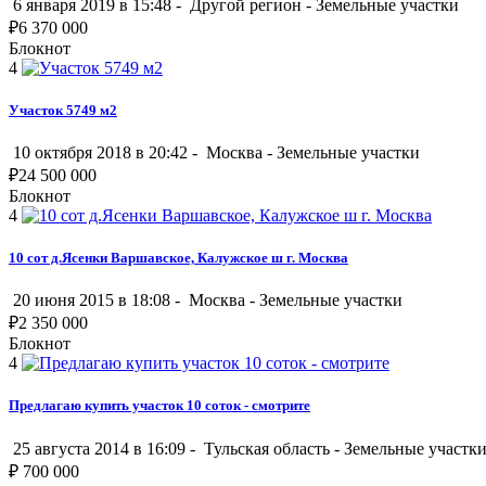
6 января 2019 в 15:48 -
Другой регион
-
Земельные участки
₽
6 370 000
Блокнот
4
Участок 5749 м2
10 октября 2018 в 20:42 -
Москва
-
Земельные участки
₽
24 500 000
Блокнот
4
10 сот д.Ясенки Варшавское, Калужское ш г. Москва
20 июня 2015 в 18:08 -
Москва
-
Земельные участки
₽
2 350 000
Блокнот
4
Предлагаю купить участок 10 соток - смотрите
25 августа 2014 в 16:09 -
Тульская область
-
Земельные участк
₽
700 000