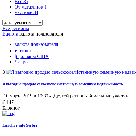
Все
35
От магазинов
1
Частные
34
Все регионы
Валюта
валюта пользователя
валюта пользователя
₽
рубли
$
доллары США
€
евро
3
Я выгодно продаю сельскохозяйственную семейную недвижимость
10 марта 2019 в 19:39 -
Другой регион
-
Земельные участки
₽
147
Блокнот
Land for sale Serbia