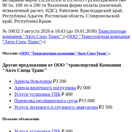
90 тн, 160 тн и 200 тн Различная форма оплаты (наличный,
безналичный расчет, НДС). Работаем: Краснодарский край,
Республика Адыгея, Ростовская область, Ставропольский
край, Республика Крым.
№ 10032
3 августа 2026 в 10:43 (до 19.01.2038)
Транспортная
компания "Авто Спец Транс"
(«
ООО "Транспортная компания
"Авто Спец Транс"
»)
Магазин «
ООО "Транспортная компания "Авто Спец Транс"
»
Другие предложения от ООО "транспортной Компании
"Авто Спеца Транс"
Аренда бульдозера
₽
3 200
Аренда вилочного погрузчика
₽
2 000
Услуги установки ГНБ
₽
400
Перевозка негабаритного груза
₽
15 000
Услуги легкового и грузового эвакуатора
₽
2 500
Похожие объявления
Услуги установки ГНБ
₽
400