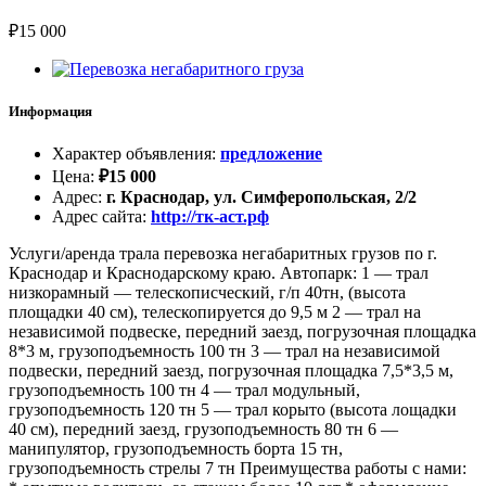
₽
15 000
Информация
Характер объявления
:
предложение
Цена
:
₽
15 000
Адрес
:
г. Краснодар, ул. Симферопольская, 2/2
Адрес сайта
:
http://тк-аст.рф
Услуги/аренда трала перевозка негабаритных грузов по г.
Краснодар и Краснодарскому краю. Автопарк: 1 — трал
низкорамный — телескописческий, г/п 40тн, (высота
площадки 40 см), телескопируется до 9,5 м 2 — трал на
независимой подвеске, передний заезд, погрузочная площадка
8*3 м, грузоподъемность 100 тн 3 — трал на независимой
подвески, передний заезд, погрузочная площадка 7,5*3,5 м,
грузоподъемность 100 тн 4 — трал модульный,
грузоподъемность 120 тн 5 — трал корыто (высота лощадки
40 см), передний заезд, грузоподъемность 80 тн 6 —
манипулятор, грузоподъемность борта 15 тн,
грузоподъемность стрелы 7 тн Преимущества работы с нами: