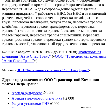
* опытные водители, со стажем более 10 лет * оформление
спец разрешений в кротчайшие сроки * при необходимости в
перевозке "ВЧЕРА" - для сопровождение будет выделена
машина прикрытия * работаем с НДС, без НДС и за наличный
расчет с выдачей кассового чека перевозка негабаритного
груза, перевозка негабарита, услуга трала, перевозка тралом
комбайна, перевозка тралом трансформатора, перевозка
тралом бытовки, перевозка тралом блок-комнаты, перевозка
тралом гаражей, перевозка тралом спецтехники, перевозка
тралом, доставка тралом, перевозка тралом цистерн, перевозка
тралом емкостей, тяжеловесный груз, тяжеловесная перевозка
№ 9628
3 августа 2026 в 10:43 (до 19.01.2038)
Транспортная
компания "Авто Спец Транс"
(«
ООО "Транспортная компания
"Авто Спец Транс"
»)
Магазин «
ООО "Транспортная компания "Авто Спец Транс"
»
Другие предложения от ООО "транспортной Компании
"Авто Спеца Транс"
Аренда бульдозера
₽
3 200
Аренда вилочного погрузчика
₽
2 000
Услуги установки ГНБ
₽
400