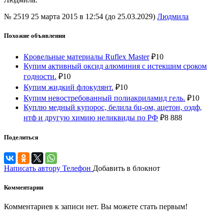
№ 2519
25 марта 2015 в 12:54 (до 25.03.2029)
Людмила
Похожие объявления
Кровельные материалы Ruflex Master
₽
10
Купим активный оксид алюминия с истекшим сроком
годности.
₽
10
Купим жидкий флокулянт.
₽
10
Купим невостребованный полиакриламид гель.
₽
10
Куплю медный купорос, белила бц-ом, ацетон, оэдф,
нтф и другую химию неликвиды по РФ
₽
8 888
Поделиться
Написать автору
Телефон
Добавить в блокнот
Комментарии
Комментариев к записи нет. Вы можете стать первым!