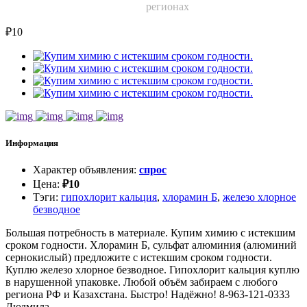
регионах
₽
10
Информация
Характер объявления
:
спрос
Цена
:
₽
10
Тэги
:
гипохлорит кальция
,
хлорамин Б
,
железо хлорное
безводное
Большая потребность в материале. Купим химию с истекшим
сроком годности. Хлорамин Б, сульфат алюминия (алюминий
сернокислый) предложите с истекшим сроком годности.
Куплю железо хлорное безводное. Гипохлорит кальция куплю
в нарушенной упаковке. Любой объём забираем с любого
региона РФ и Казахстана. Быстро! Надёжно! 8-963-121-0333
Людмила.