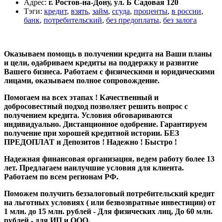
Адрес
:
г. Ростов-на-Дону, ул. Б Садовая 120
Тэги
:
кредит
,
взять
,
займ
,
ссуда
,
проценты
,
в россии
,
банк
,
потребительский
,
без предоплаты
,
без залога
Оказываем помощь в получении кредита на Ваши планы
и цели, одабриваем кредиты на поддержку и развитие
Вашего бизнеса⁣. Работаем с физическими и юридическими
лицами, оказываем полное сопровождение.
Помогаем на всех этапах ! Качественный и
добросовестный подход позволяет решить вопрос с
получением кредита. Условия обговариваются
индивидуально. Дистанционное одобрение. Гарантируем
получение при хорошей кредитной истории. БЕЗ
ПРЕДОПЛАТ и Депозитов ! Надежно ! Быстро !
Надежная финансовая организация, ведем работу более 13
лет. Предлагаем наилучшие условия для клиента.
Работаем по всем регионам РФ.
Поможем получить беззалоговый потребительский кредит
на льготных условиях ( или безвозвратные инвестиции) от
1 млн. до 15 млн. рублей - Для физических лиц, До 60 млн.
рублей - для ИП и ООО.