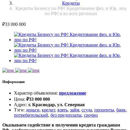
Кредиты
Кредиты Бизнесу по РФ! Кредитование физ. и Юр. лиц
по РФ! в во всех регионах
₽
33 000 000
Информация
Характер объявления
:
предложение
Цена
:
₽
33 000 000
Адрес
:
г. Краснодар, ул. Северная
Тэги
:
деньги
,
кредит
,
взять
,
займ
,
ссуда
,
проценты
,
банк
,
потребительский
,
без предоплаты
,
срочно
Оказываем содействие в получении кредита гражданам