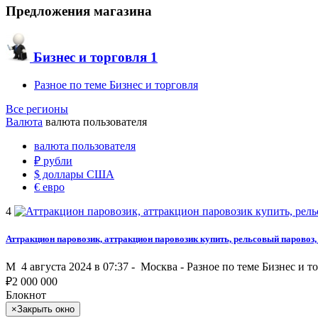
Предложения магазина
Бизнес и торговля
1
Разное по теме Бизнес и торговля
Все регионы
Валюта
валюта пользователя
валюта пользователя
₽
рубли
$
доллары США
€
евро
4
Аттракцион паровозик, аттракцион паровозик купить, рельсовый паровоз,
M
4 августа 2024 в 07:37 -
Москва
-
Разное по теме Бизнес и т
₽
2 000 000
Блокнот
×
Закрыть окно