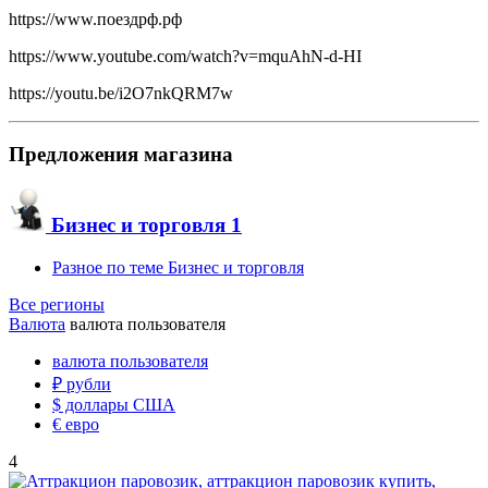
https://www.поездрф.рф
https://www.youtube.com/watch?v=mquAhN-d-HI
https://youtu.be/i2O7nkQRM7w
Предложения магазина
Бизнес и торговля
1
Разное по теме Бизнес и торговля
Все регионы
Валюта
валюта пользователя
валюта пользователя
₽
рубли
$
доллары США
€
евро
4